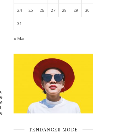
24
25
26
27
28
29
30
31
« Mar
de
ce
ce
t,
de
TENDANCES MODE