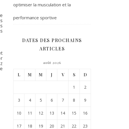
optimiser la musculation et la
te
performance sportive
es
us
ns
DATES DES PROCHAINS
ARTICLES
et
er
ez
août 2026
re
L
M
M
J
V
S
D
1
2
3
4
5
6
7
8
9
10
11
12
13
14
15
16
17
18
19
20
21
22
23