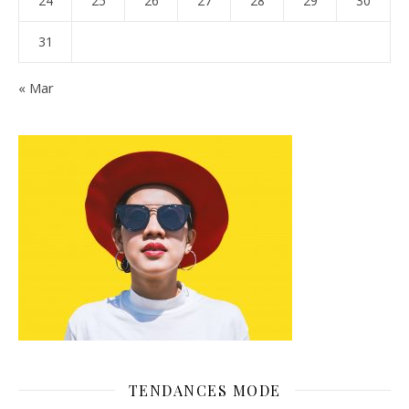
24
25
26
27
28
29
30
31
« Mar
TENDANCES MODE